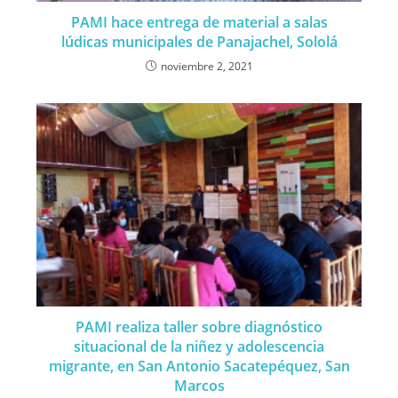
PAMI hace entrega de material a salas
lúdicas municipales de Panajachel, Sololá
noviembre 2, 2021
PAMI realiza taller sobre diagnóstico
situacional de la niñez y adolescencia
migrante, en San Antonio Sacatepéquez, San
Marcos