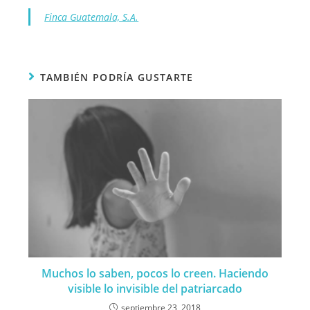
Finca Guatemala, S.A.
TAMBIÉN PODRÍA GUSTARTE
Muchos lo saben, pocos lo creen. Haciendo
visible lo invisible del patriarcado
septiembre 23, 2018