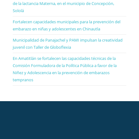
de la lactancia Materna, en el municipio de Concepción,
Sololá
Fortalecen capacidades municipales para la prevención del
embarazo en niñas y adolescentes en Chinautla
Municipalidad de Panajachel y PAMI impulsan la creatividad
juvenil con Taller de Globoflexia
En Amatitlán se fortalecen las capacidades técnicas de la
Comisión Formuladora de la Política Pública a favor de la
Niñez y Adolescencia en la prevención de embarazos
tempranos