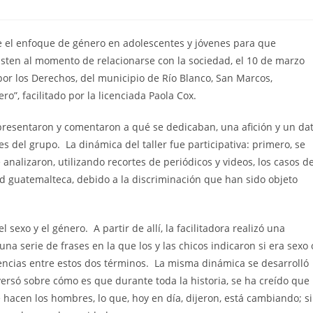
re el enfoque de género en adolescentes y jóvenes para que
isten al momento de relacionarse con la sociedad, el 10 de marzo
 por los Derechos, del municipio de Río Blanco, San Marcos,
ro”, facilitado por la licenciada Paola Cox.
e presentaron y comentaron a qué se dedicaban, una afición y un da
es del grupo. La dinámica del taller fue participativa: primero, se
analizaron, utilizando recortes de periódicos y videos, los casos d
ad guatemalteca, debido a la discriminación que han sido objeto
 sexo y el género. A partir de allí, la facilitadora realizó una
a serie de frases en la que los y las chicos indicaron si era sexo 
ncias entre estos dos términos. La misma dinámica se desarrolló
versó sobre cómo es que durante toda la historia, se ha creído que
acen los hombres, lo que, hoy en día, dijeron, está cambiando; s