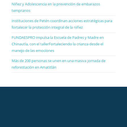
Niñez y Adolescencia en la prevención de embarazos
tempranos
Instituciones de Petén coordinan acciones estratégicas para
fortalecer la protección integral de la niñez
FUNDAESPRO impulsa la Escuela de Padres y Madre en
Chinautla, con el tallerFortaleciendo la crianza desde el
manejo de las emociones
Más de 200 personas se unen en una masiva jornada de
reforestación en Amatitlán