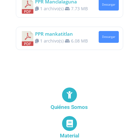
PPR Manclalaguna
Descargar
1 archivo(s)
7.73 MB
PPR mankatitlan
Descargar
1 archivo(s)
6.08 MB
Quiénes Somos
Material